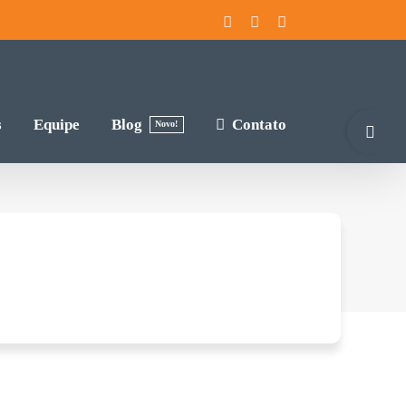
Instagram
Facebook
YouTube
Toggle
s
Equipe
Blog
Contato
Novo!
Sliding
Bar
Area