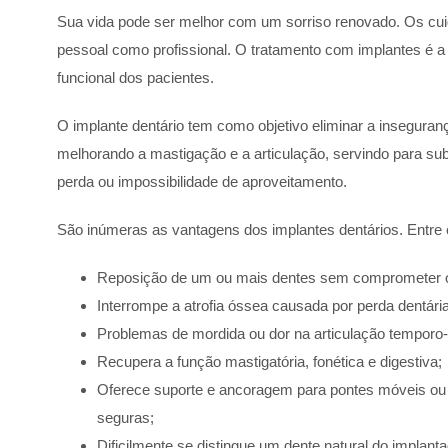
Sua vida pode ser melhor com um sorriso renovado. Os cui
pessoal como profissional. O tratamento com implantes é a p
funcional dos pacientes.
O implante dentário tem como objetivo eliminar a insegura
melhorando a mastigação e a articulação, servindo para sub
perda ou impossibilidade de aproveitamento.
São inúmeras as vantagens dos implantes dentários. Entre
Reposição de um ou mais dentes sem comprometer o
Interrompe a atrofia óssea causada por perda dentária
Problemas de mordida ou dor na articulação temporo
Recupera a função mastigatória, fonética e digestiva;
Oferece suporte e ancoragem para pontes móveis ou 
seguras;
Dificilmente se distingue um dente natural do implanta